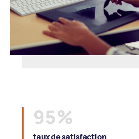
3
4
0
5
1
6
2
7
3
8
4
9
5
%
0
6
taux de satisfaction