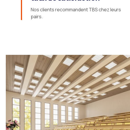
7
Nos clients recommandent TBS chez leurs
pairs.
8
9
0
Secteur hospitalier
Réhabilitation de 50 chambres d’un hôpita
région parisienne