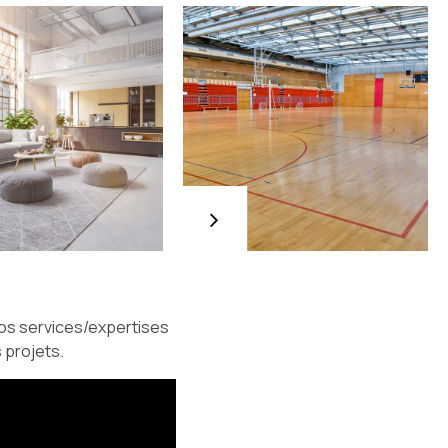
Secteur
scolaire
Rénovation
complète
d’un
gymnase
d’un collège
basé en
Seine-Saint-
Denis
nos services/expertises
 projets.