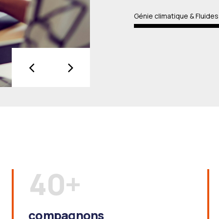
4
Génie climatique & Fluides
5
0
6
1
7
2
8
3
9
4
0
+
5
compagnons