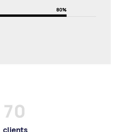
1
4
80%
2
5
3
6
4
7
5
8
6
9
7
0
8
clients