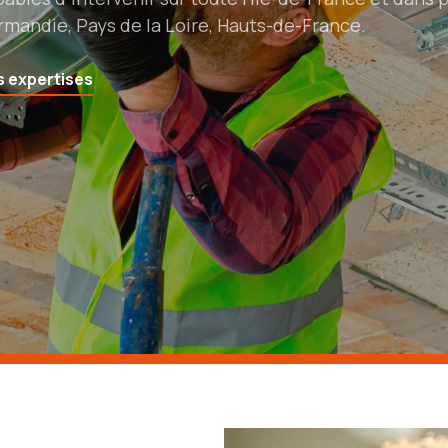
 engagements pris (réglementations, tarifs, planning)
rtes expertises techniques.
rmandie, Pays de la Loire, Hauts-de-France.
timents.
 expertises
 réalisations
 expertises
 réalisations