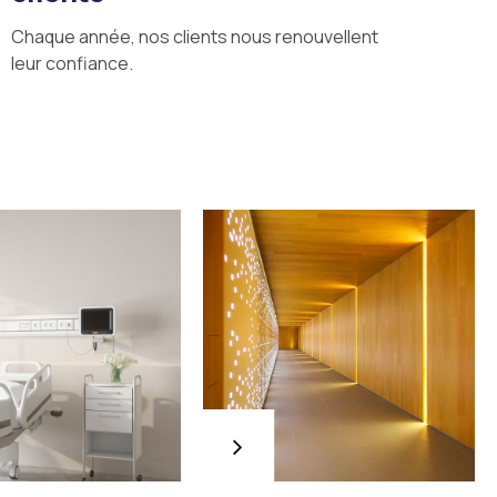
9
Chaque année, nos clients nous renouvellent
leur confiance.
0
Immeubles
de
bureaux
Rénovation haut
de gamme du
siège d’une
banque en Île-de-
France