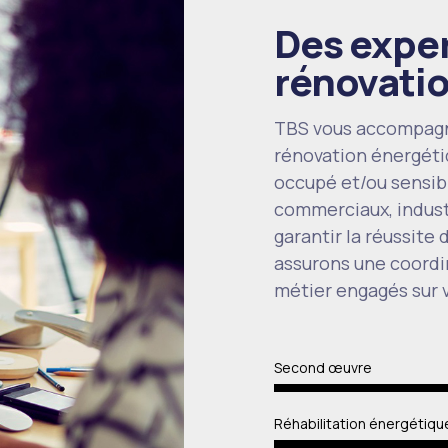
Des exper
rénovati
TBS vous accompagn
rénovation énergéti
occupé et/ou sensib
0
commerciaux, industr
garantir la réussite
1
assurons une coordi
métier engagés sur v
2
Second œuvre
3
Réhabilitation énergétiqu