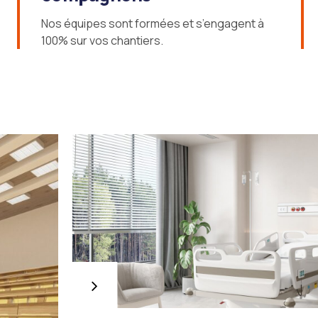
6
Nos équipes sont formées et s’engagent à
100% sur vos chantiers.
7
8
9
0
l de la