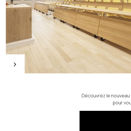
Mi
ca
Rén
d’u
ail
pri
séc
Fra
Découvrez le nouveau f
pour vou