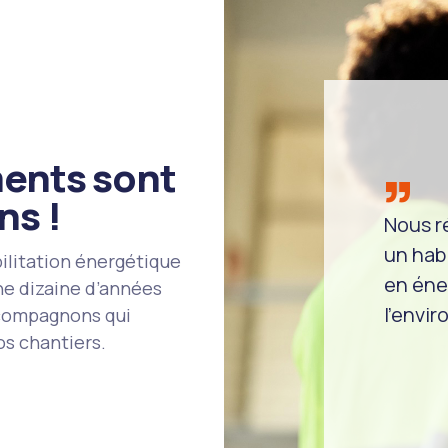
ments sont
ns !
Nous r
un hab
ilitation énergétique
en éne
ne dizaine d’années
l’envi
 compagnons qui
os chantiers.