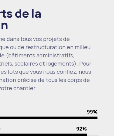
ts de la
on
e dans tous vos projets de
que ou de restructuration en milieu
le (bâtiments administratifs,
0
iels, scolaires et logements). Pour
 des lots que vous nous confiez, nous
1
nation précise de tous les corps de
otre chantier.
2
99%
0
3
92%
e