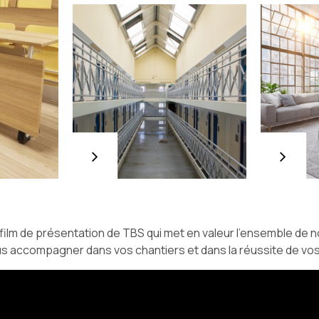
Apparte
lieu
ments
rcéral
de luxe
ovation
Rénovation
ne des
d’un
es d’une
appartement
son haute
de 250m2
urité en
dans les
nce
Hauts-de-
Seine
ilm de présentation de TBS qui met en valeur l’ensemble de 
s accompagner dans vos chantiers et dans la réussite de vos