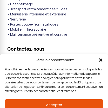
• Désenfumage
• Transport et traitement des fluides
• Menuiserie intérieure et extérieure
• Serrurerie
• Portes coupe-feu métalliques
• Mobilier milieu scolaire
• Maintenance préventive et curative
Contactez-nous
72 ter, rue Henri Farman 93290 Tremblay-en-France
Gérer le consentement
technobat93@tbs93.com
Pour offrir les meilleures expériences, nous utilisons des technologies telles
que les cookies pour stocker et/ou accéder aux informations des appareils.
01 48 60 49 18
Le fait de consentir à ces technologies nous permettra de traiter des
données telles que le comportement de navigation ou les ID uniques sur ce
site. Le fait de ne pas consentir ou de retirer son consentement peut avoir un
effet négatif sur certaines caractéristiques et fonctions.
Accepter
© Copyright TBS – Conception :
Valorus
– Crédits images :