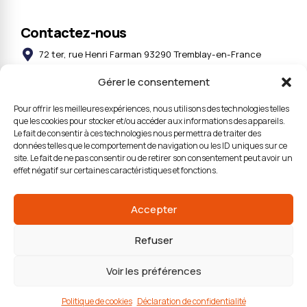
Contactez-nous
72 ter, rue Henri Farman 93290 Tremblay-en-France
Gérer le consentement
technobat93@tbs93.com
Pour offrir les meilleures expériences, nous utilisons des technologies telles
01 48 60 49 18
que les cookies pour stocker et/ou accéder aux informations des appareils.
Le fait de consentir à ces technologies nous permettra de traiter des
données telles que le comportement de navigation ou les ID uniques sur ce
site. Le fait de ne pas consentir ou de retirer son consentement peut avoir un
effet négatif sur certaines caractéristiques et fonctions.
© Copyright TBS – Conception :
Valorus
– Crédits images :
Accepter
iStock & DR –
Mentions légales
Refuser
Voir les préférences
Politique de cookies
Déclaration de confidentialité